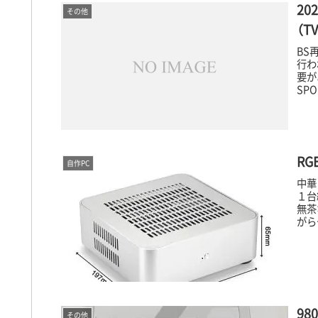
2
その他
（TV
BS
行わ
要が
SPO
RG
自作PC
中華
１台
無茶
がら
98
その他