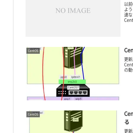
以前
よう
速な
Ce
Ce
CentOS
更新
Cen
の動作
Ce
CentOS
る
更新履