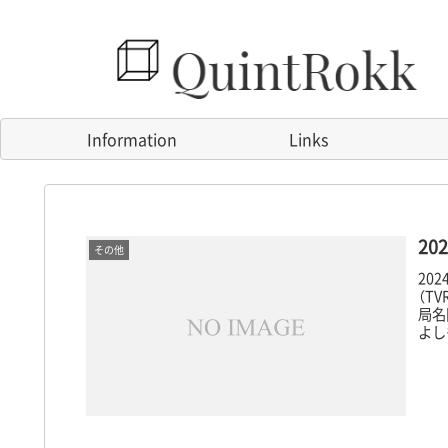
Information
Links
20
その他
20
（T
局名
よしも