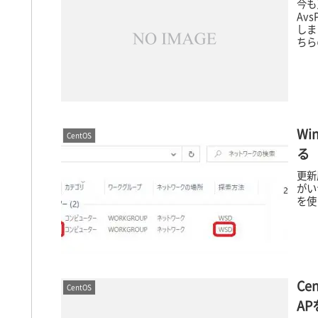
今も
Av
しま
ちら
Wi
CentOS
る
更新
がいつ
を使
Ce
CentOS
A