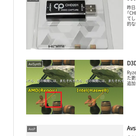
昨日
「C
てし
的な
D3
AviSynth
Ry
た更
追加テ
A
AvsP